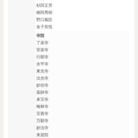
杉田正芳
柳田秀樹
野口義臣
金子良悦
寺院
了楽寺
安楽寺
行願寺
永平寺
東光寺
法光寺
妙信寺
薬師寺
来宝寺
梅林寺
宝善寺
万願寺
妙法寺
来迎院