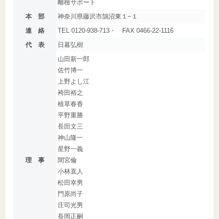
離檀サポート
本 部
神奈川県藤沢市鵠沼東１−１
連 絡
TEL 0120-938-713・ FAX 0466-22-1116
代 表
日暮弘樹
山田新一郎
佐竹博一
上野よし江
袴田裕之
植草春香
平野重勝
長田文三
神山隆一
星野一義
理 事
間宮倫
小林直人
松田幸男
門原尚子
庄司光男
長岡正嗣