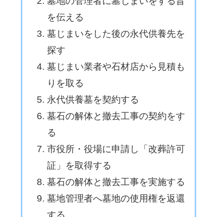
墓地の管理者に墓じまいをする旨
茨城郡城里町大
慈郡大子町大字
字石塚1428-25
北田気662
を伝える
029-288-3111
0295-72-1111
墓じまいをした後の永代供養先を
阿見町役場
河内町役場
探す
〒300-0392 稲
〒300-1392 稲
墓じまい業者や石材店から見積も
敷郡阿見町中央
敷郡河内町源清
りを取る
1-1-1
田1183
永代供養墓を契約する
029-888-1111
0297-84-2111
墓石の解体と撤去工事の契約をす
八千代町役場
五霞町役場
る
〒300-3592 結
〒306-0392 猿
市役所・役場に申請し「改葬許可
城郡八千代町大
島郡五霞町大字
証」を取得する
字菅谷1170
小福田1162-1
0296-48-1111
0280-84-1111
墓石の解体と撤去工事を実施する
利根町役場
墓地管理者へ墓地の使用権を返還
境町役場
〒300-1696 北
する