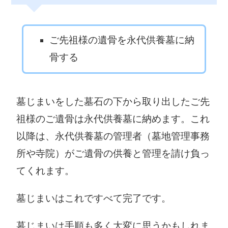
0296-24-2111
0297-35-2121
かすみがうら
ご先祖様の遺骨を永代供養墓に納
市役所
稲敷市役所
骨する
〒315-8512 か
〒300-0595 稲
すみがうら市上
敷市犬塚1570-1
土田461
墓じまいをした墓石の下から取り出したご先
029-892-2000
0299-59-2111
祖様のご遺骨は永代供養墓に納めます。これ
桜川市役所
神栖市役所
以降は、永代供養墓の管理者（墓地管理事務
〒309-1293 桜
〒314-0192 神
川市羽田1023
栖市溝口4991-5
所や寺院）がご遺骨の供養と管理を請け負っ
0296-58-5111
0299-90-1111
てくれます。
行方市役所
鉾田市役所
墓じまいはこれですべて完了です。
〒311-3892 行
〒311-1592 鉾
方市麻生1561-9
田市鉾田1444-1
墓じまいは手順も多く大変に思うかもしれま