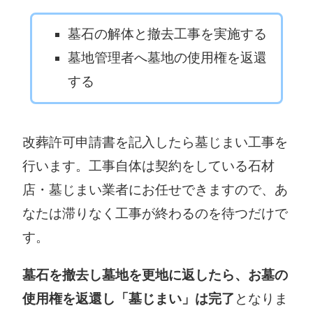
龍ケ崎市役所
〒304-8501 下
〒301-8611 龍
妻市大字本城町
墓石の解体と撤去工事を実施する
ケ崎市3710
2-22
墓地管理者へ墓地の使用権を返還
0297-64-1111
0296-43-2111
する
常陸太田市役
常総市役所
所
〒303-8501 常
〒313-8611 常
改葬許可申請書を記入したら墓じまい工事を
総市水海道諏訪
陸太田市金井町
行います。工事自体は契約をしている石材
町3222-3
3690
店・墓じまい業者にお任せできますので、あ
0297-23-2111
0294-72-3111
なたは滞りなく工事が終わるのを待つだけで
北茨城市役所
す。
高萩市役所
〒319-1592 北
〒318-8511 高
茨城市磯原町磯
墓石を撤去し墓地を更地に返したら、お墓の
萩市本町1-100-1
原1630
使用権を返還し「墓じまい」は完了
となりま
0293-23-1111
0293-43-1111