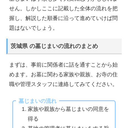
0299-72-0811
0291-33-2111
せん。しかしここに記載した全体の流れを把
つくばみらい
握し、解説した順番に沿って進めていけば問
市役所
題はないでしょう。
小美玉市役所
〒300-2395 つ
くばみらい市福
〒319-0192 小
茨城県 の墓じまいの流れのまとめ
田195
美玉市堅倉835
0297-58-2111
0299-48-1111
まずは、事前に関係者に話を通すことから始
茨城町役場
大洗町役場
めます。お墓に関わる家族や親族、お寺の住
〒311-3192 東
〒311-1392 東
職や管理スタッフに連絡してみてください。
茨城郡茨城町大
茨城郡大洗町磯
字小堤1080
浜町6881-275
029-292-1111
029-267-5111
墓じまいの流れ
家族や親族から墓じまいの同意を
城里町役場
大子町役場
得る
〒311-4391 東
〒319-3521 久