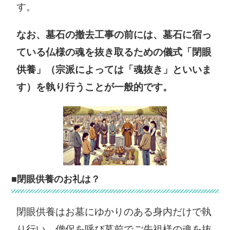
す。
笠間市役所
取手市役所
〒309-1792 笠
〒302-8585 取
なお、墓石の撤去工事の前には、墓石に宿っ
間市中央3-2-1
手市寺田5139
ている仏様の魂を抜き取るための儀式「閉眼
0296-77-1101
0297-74-2141
供養」（宗派によっては「魂抜き」といいま
つくば市役所
す）を執り行うことが一般的です。
牛久市役所
〒305-8555 つ
〒300-1292 牛
くば市研究学園
久市中央3-15-1
1-1-1
029-873-2111
029-883-1111
ひたちなか市
役所
鹿嶋市役所
■閉眼供養のお礼は？
〒312-8501 ひ
〒314-8655 鹿
たちなか市東石
嶋市大字平井
閉眼供養はお墓にゆかりのある身内だけで執
川2-10-1
1187-1
り行い、僧侶を呼び墓前でご先祖様の魂を抜