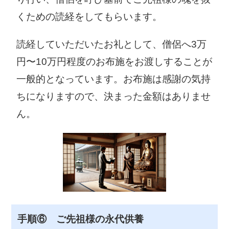
029-273-0111
0299-82-2911
くための読経をしてもらいます。
潮来市役所
守谷市役所
読経していただいたお礼として、僧侶へ3万
〒311-2493 潮
〒302-0198 守
来市辻626
谷市大柏950-1
円〜10万円程度のお布施をお渡しすることが
0299-63-1111
0297-45-1111
一般的となっています。お布施は感謝の気持
常陸大宮市役
ちになりますので、決まった金額はありませ
所
ん。
那珂市役所
〒319-2292 常
陸大宮市中富町
〒311-0192 那
3135-6
珂市福田1819-5
0295-52-1111
029-298-1111
筑西市役所
坂東市役所
〒308-8616 筑
〒306-0692 坂
手順⑥ ご先祖様の永代供養
西市丙360
東市岩井4365