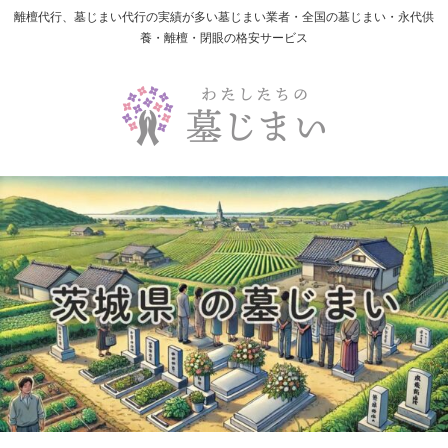
離檀代行、墓じまい代行の実績が多い墓じまい業者・全国の墓じまい・永代供
養・離檀・閉眼の格安サービス