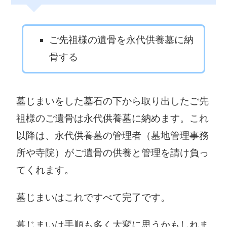
大紀町役場
南伊勢町役場
〒519-2703 度
〒516-0194 度
会郡大紀町滝原
会郡南伊勢町五
ご先祖様の遺骨を永代供養墓に納
1610-1
ヶ所浦3057
骨する
0598-86-2212
0599-66-1111
紀北町役場
御浜町役場
〒519-3292 北
〒519-5292 南
墓じまいをした墓石の下から取り出したご先
牟婁郡紀北町東
牟婁郡御浜町大
祖様のご遺骨は永代供養墓に納めます。これ
長島769番地1
字阿田和6120-1
以降は、永代供養墓の管理者（墓地管理事務
0597-46-3111
05979-3-0505
所や寺院）がご遺骨の供養と管理を請け負っ
紀宝町役場
てくれます。
〒519-5701 南
牟婁郡紀宝町鵜
墓じまいはこれですべて完了です。
殿324
0735-33-0333
墓じまいは手順も多く大変に思うかもしれま