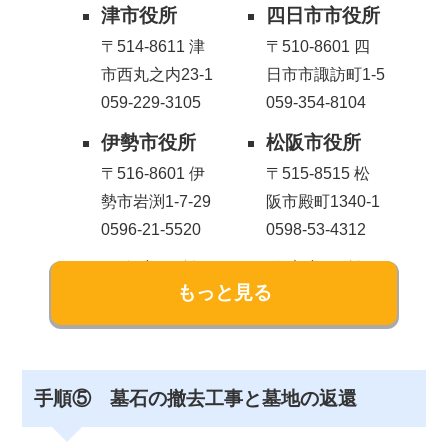
津市役所
四日市市役所
〒514-8611 津
〒510-8601 四
市西丸之内23-1
日市市諏訪町1-5
059-229-3105
059-354-8104
伊勢市役所
松阪市役所
〒516-8601 伊
〒515-8515 松
勢市岩渕1-7-29
阪市殿町1340-1
0596-21-5520
0598-53-4312
桑名市役所
鈴鹿市役所
〒511-8601 桑
〒513-8701 鈴
名市中央町2-37
鹿市神戸1-18-18
0594-24-1136
059-382-1100
名張市役所
尾鷲市役所
手順⑤ 墓石の撤去工事と墓地の返還
〒518-0492 名
〒519-3696 尾