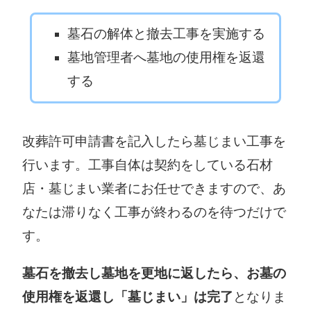
張市鴻之台1番
鷲市中央町10-
町1番地
43
墓石の解体と撤去工事を実施する
0595-63-7402
0597-23-8132
墓地管理者へ墓地の使用権を返還
鳥羽市役所
する
亀山市役所
〒517-0011 鳥
〒519-0195 亀
羽市鳥羽三丁目
山市本丸町577
1番1号
改葬許可申請書を記入したら墓じまい工事を
0595-82-1111
0599-25-1112
行います。工事自体は契約をしている石材
いなべ市役所
店・墓じまい業者にお任せできますので、あ
熊野市役所
〒511-0498 い
なたは滞りなく工事が終わるのを待つだけで
〒519-4392 熊
なべ市北勢町阿
す。
野市井戸町796
下喜31
0597-89-4111
0594-86-7745
墓石を撤去し墓地を更地に返したら、お墓の
志摩市役所
伊賀市役所
使用権を返還し「墓じまい」は完了
となりま
〒517-0592 志
〒518-8501 伊