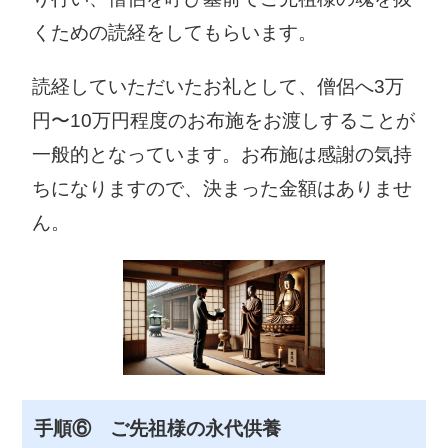
〒510-8588 三
〒519-2181 多
くための読経をしてもらいます。
重郡川越町大字
気郡多気町相可
豊田一色280
1600
読経していただいたお礼として、僧侶へ3万
059-366-7113
0598-38-1111
円〜10万円程度のお布施をお渡しすることが
明和町役場
大台町役場
一般的となっています。お布施は感謝の気持
〒515-0332 多
〒519-2404 多
ちになりますので、決まった金額はありませ
気郡明和町大字
気郡大台町佐原
ん。
馬之上945
750
0596-52-7111
0598-82-3781
玉城町役場
度会町役場
〒519-0495 度
〒516-2195 度
会郡玉城町田丸
会郡度会町棚橋
114-2
1215-1
0596-58-8200
0596-62-1111
手順⑥ ご先祖様の永代供養