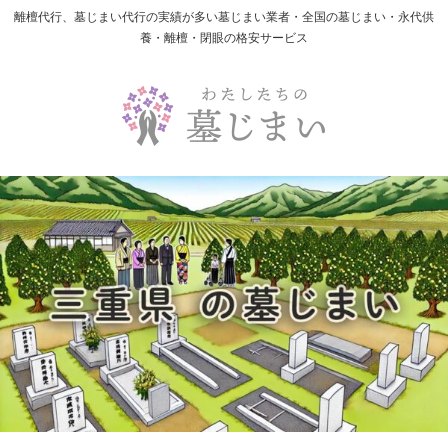
離檀代行、墓じまい代行の実績が多い墓じまい業者・全国の墓じまい・永代供
養・離檀・閉眼の格安サービス