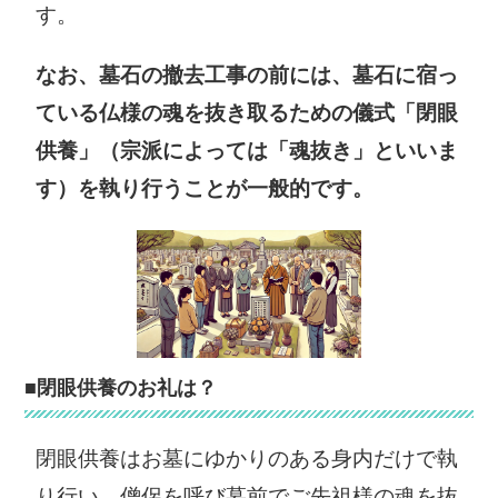
す。
摩市阿児町鵜方
賀市四十九町
3098-22
3184
なお、墓石の撤去工事の前には、墓石に宿っ
0599-44-0001
0595-22-9611
ている仏様の魂を抜き取るための儀式「閉眼
木曽岬町役場
東員町役場
供養」（宗派によっては「魂抜き」といいま
〒498-8503 桑
〒511-0295 員
す）を執り行うことが一般的です。
名郡木曽岬町大
弁郡東員町大字
字西対海地251
山田1600
0567-68-6100
0594-86-2800
菰野町役場
朝日町役場
〒510-1292 三
〒510-8522 三
重郡菰野町大字
重郡朝日町大字
■閉眼供養のお礼は？
潤田1250
小向893
059-391-1111
059-377-5651
閉眼供養はお墓にゆかりのある身内だけで執
川越町役場
多気町役場
り行い、僧侶を呼び墓前でご先祖様の魂を抜