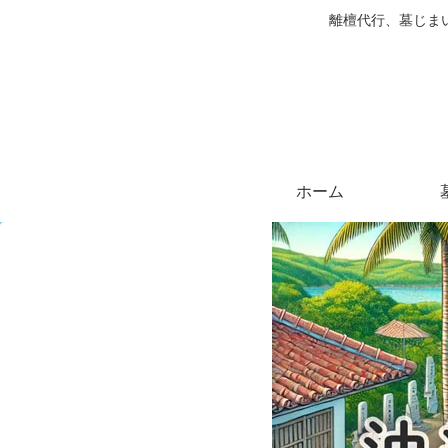
離檀代行、墓じま
ホーム