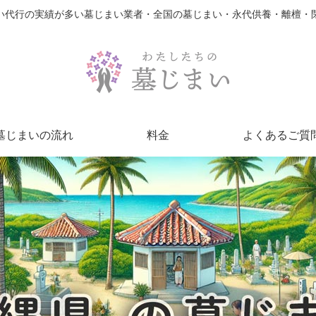
い代行の実績が多い墓じまい業者・全国の墓じまい・永代供養・離檀・
墓じまいの流れ
料金
よくあるご質