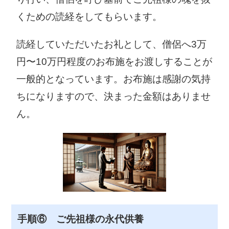
野郡松茂町広島
野郡北島町中村
字東裏30
字上地23-1
くための読経をしてもらいます。
088-699-2111
088-698-9801
読経していただいたお礼として、僧侶へ3万
藍住町役場
板野町役場
円〜10万円程度のお布施をお渡しすることが
〒771-1292 板
〒779-0192 板
一般的となっています。お布施は感謝の気持
野郡藍住町奥野
野郡板野町吹田
字矢上前52-1
字町南22-2
ちになりますので、決まった金額はありませ
088-637-3111
088-672-5980
ん。
上板町役場
つるぎ町役場
〒771-1392 板
〒779-4195 美
野郡上板町七條
馬郡つるぎ町貞
字経塚42
光字東浦1-3
088-694-3111
0883-62-3111
東みよし町役
手順⑥ ご先祖様の永代供養
場