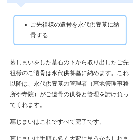
〒779-4795 三
好郡東みよし町
ご先祖様の遺骨を永代供養墓に納
加茂3360
0883-82-6303
骨する
墓じまいをした墓石の下から取り出したご先
祖様のご遺骨は永代供養墓に納めます。これ
以降は、永代供養墓の管理者（墓地管理事務
所や寺院）がご遺骨の供養と管理を請け負っ
てくれます。
墓じまいはこれですべて完了です。
墓じまいは手順も多く大変に思うかもしれま