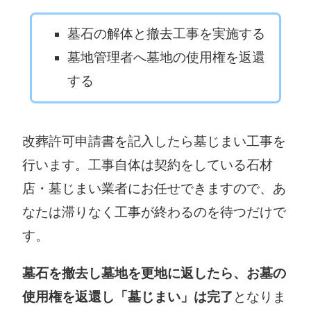
美馬市役所
三好市役所
墓石の解体と撤去工事を実施する
〒777-8577 美
〒778-8501 三
墓地管理者へ墓地の使用権を返還
馬市穴吹町穴吹
好市池田町シン
する
字九反地5
マチ1500-2
0883-52-1212
0883-72-7600
勝浦町役場
上勝町役場
改葬許可申請書を記入したら墓じまい工事を
〒771-4395 勝
〒771-4501 勝
行います。工事自体は契約をしている石材
浦郡勝浦町大字
浦郡上勝町大字
店・墓じまい業者にお任せできますので、あ
久国字久保田3
福原字下横峯3-1
なたは滞りなく工事が終わるのを待つだけで
0885-42-2511
0885-46-0111
す。
石井町役場
神山町役場
〒779-3295 名
墓石を撤去し墓地を更地に返したら、お墓の
西郡石井町高川
〒771-3395 名
使用権を返還し「墓じまい」は完了
となりま
原字高川原121-
西郡神山町神領