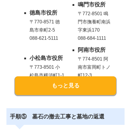
鳴門市役所
徳島市役所
〒772-8501 鳴
〒770-8571 徳
門市撫養町南浜
島市幸町2-5
字東浜170
088-621-5111
088-684-1111
阿南市役所
小松島市役所
〒774-8501 阿
〒773-8501 小
南市富岡町トノ
松島市横須町1-1
町12-3
0885-32-2111
0884-22-1111
吉野川市役所
阿波市役所
〒776-8611 吉
〒771-1695 阿
野川市鴨島町鴨
波市市場町切幡
手順⑤ 墓石の撤去工事と墓地の返還
島115-1
字古田201-1
0883-22-2222
0883-36-8700