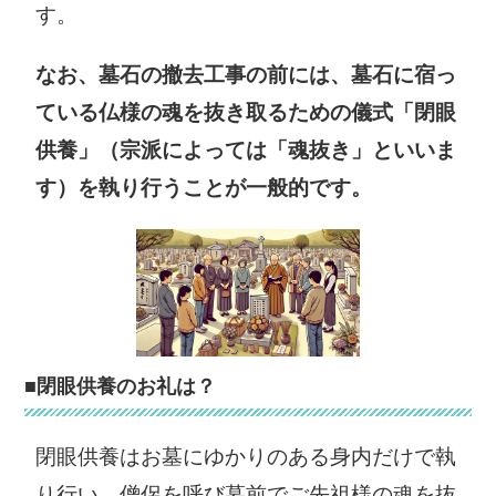
1
字本野間100
す。
088-674-1111
088-676-1111
なお、墓石の撤去工事の前には、墓石に宿っ
那賀町役場
牟岐町役場
ている仏様の魂を抜き取るための儀式「閉眼
〒771-5295 那
〒775-8570 海
供養」（宗派によっては「魂抜き」といいま
賀郡那賀町和食
部郡牟岐町大字
郷字南川104-1
中村字本村7-4
す）を執り行うことが一般的です。
0884-62-1121
0884-72-1111
美波町役場
海陽町役場
〒779-2395 海
〒775-0295 海
部郡美波町奥河
部郡海陽町大里
内字本村18-1
字上中須128
■閉眼供養のお礼は？
0884-77-1111
0884-73-1234
松茂町役場
北島町役場
閉眼供養はお墓にゆかりのある身内だけで執
〒771-0295 板
〒771-0285 板
り行い、僧侶を呼び墓前でご先祖様の魂を抜