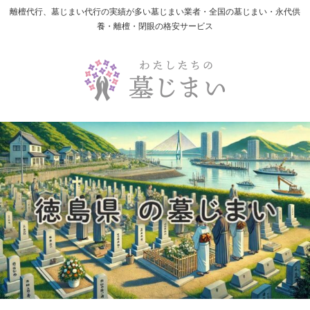
離檀代行、墓じまい代行の実績が多い墓じまい業者・全国の墓じまい・永代供
養・離檀・閉眼の格安サービス